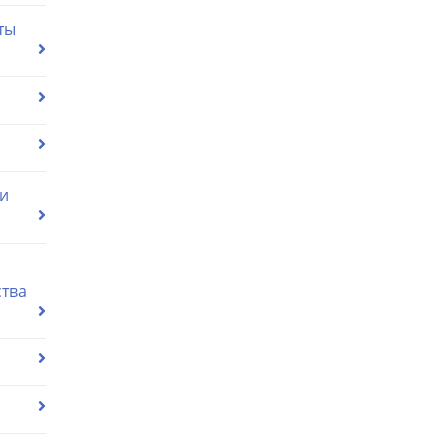
ты
ии
ства