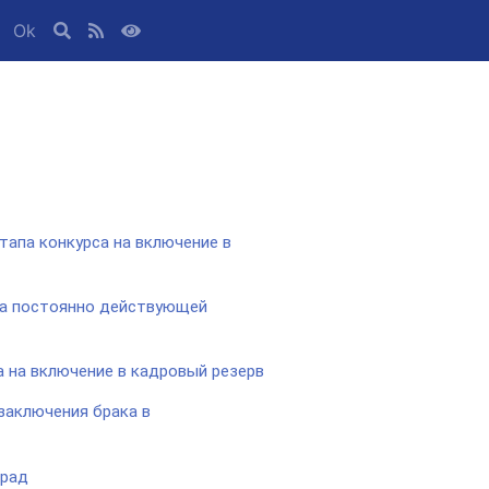
Ok
тапа конкурса на включение в
ва постоянно действующей
а на включение в кадровый резерв
заключения брака в
град