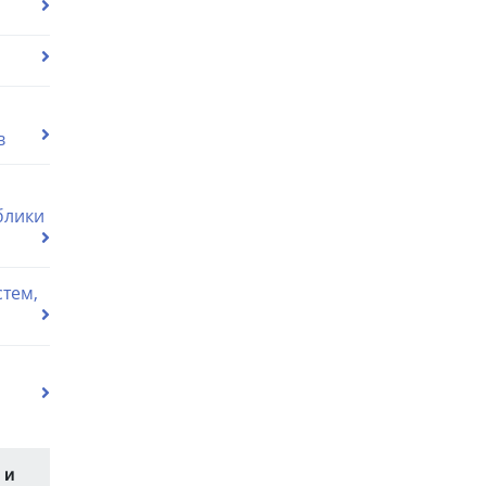
в
блики
тем,
 и