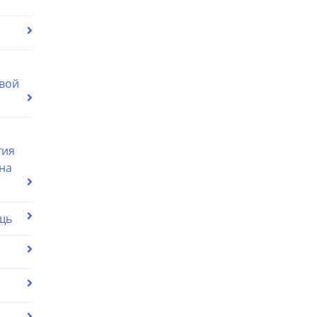
вой
тия
на
щь