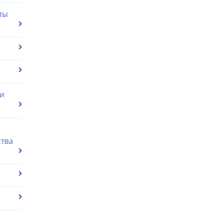
ты
ии
ства