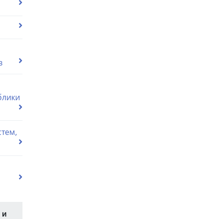
в
блики
тем,
 и