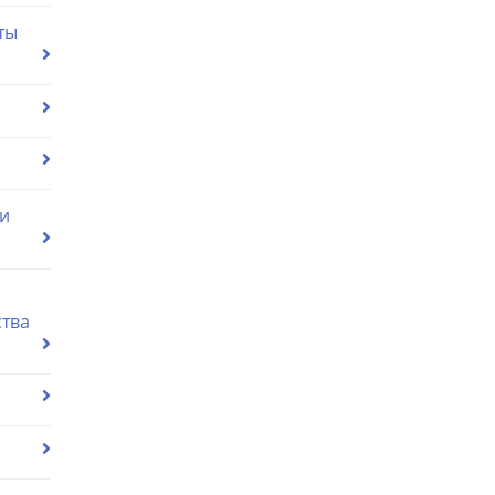
ты
ии
ства