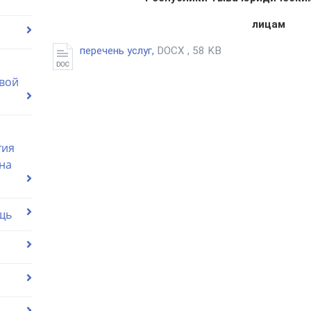
лицам
перечень услуг,
DOCX , 58 KB
вой
тия
на
щь