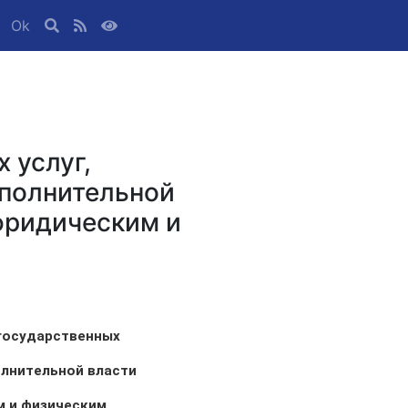
Ok
 услуг,
полнительной
юридическим и
 государственных
олнительной власти
м и физическим