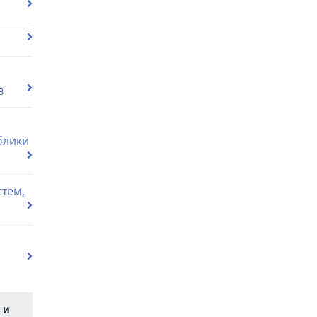
в
блики
тем,
 и