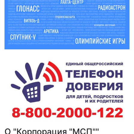
О "Корпорация "МСП""