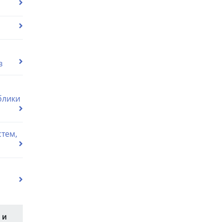
в
блики
тем,
 и