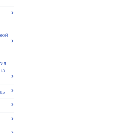
вой
тия
на
щь