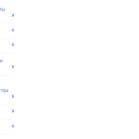
ты
ии
ства