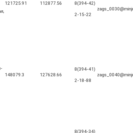
121725.91
112877.56
8(394-42)
zags_0030@minjus
я,
2-15-22
л-
8(394-41)
148079.3
127628.66
zags_0040@minjus
2-18-88
8(394-34)