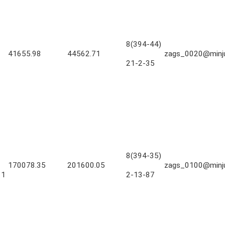
8(394-44)
41655.98
44562.71
zags_0020@minjus
21-2-35
8(394-35)
170078.35
201600.05
zags_0100@minjus
11
2-13-87