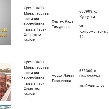
Орган ЗАГС
667903, с.
Министерства
Кунгуртуг,
юстиции
Хертек Рада
11
Республики
ул.
Тимуровна
Тыва в Тере-
Комсомольская, 
Хольском
19
районе
Орган ЗАГС
Министерства
668360, с.
юстиции
Чооду Лилия
Самагалтай,
12
Республики
Георгиевна
Тыва в Тес-
ул. Кунаа, д. 58
Хемском
районе