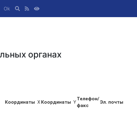
Ok
льных органах
Телефон/
Координаты
X
Координаты
Y
Эл. почты
факс