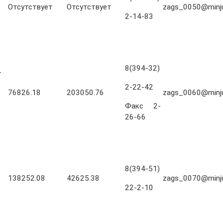
Отсутствует
Отсутствует
zags_0050@minjus
2-14-83
8(394-32)
-
2-22-42
76826.18
203050.76
zags_0060@minjus
.
Факс 2-
26-66
-
8(394-51)
138252.08
42625.38
zags_0070@minjus
22-2-10