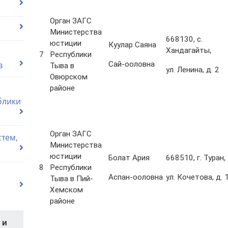
Орган ЗАГС
Министерства
668130, с.
юстиции
Куулар Саяна
Хандагайты,
7
Республики
в
Сай-ооловна
Тыва в
ул. Ленина, д. 2
Овюрском
районе
блики
Орган ЗАГС
тем,
Министерства
юстиции
Болат Ария
668510, г. Туран,
8
Республики
Аспан-ооловна
ул. Кочетова, д. 
Тыва в Пий-
Хемском
районе
 и