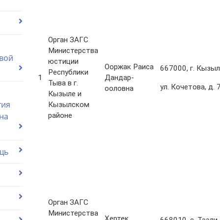
Орган ЗАГС
Министерства
вой
юстиции
Ооржак Раиса
667000, г. Кызыл
Республики
1
Дандар-
Тыва в г.
ул. Кочетова, д. 
ооловна
Кызыле и
тия
Кызылском
районе
на
щь
Орган ЗАГС
Министерства
Хертек