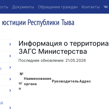
ость
Документы
Обращение граждан
Контакты
 юстиции Республики Тыва
Информация о территориа
ЗАГС Министерства
Последнее обновление: 21.05.2026
о
№
Наименование
Руководитель
Адрес
п/
органа
п
ей