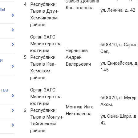
Байыр Долаана
4
Республики
Кан-ооловна
ты
ул. Ленина, д. 42
Тыва в Дзун-
Хемчикском
районе
Орган ЗАГС
Министерства
668410, с. Сарыг
юстиции
Чернышев
Сеп,
5
Республики
Андрей
ии
ул. Енисейская, д
Тыва в Каа-
Валерьевич
145
Хемском
районе
ства
Орган ЗАГС
Министерства
668020, с. Мугур
юстиции
Аксы,
Монгуш Инга
6
Республики
Николаевна
ул. Сана-Шири, д.
Тыва в Монгун-
42
Тайгинском
районе