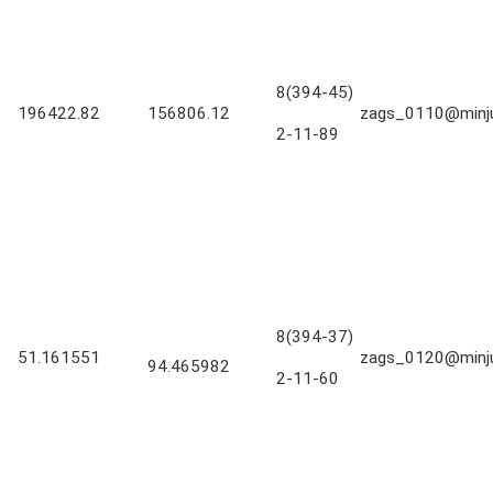
8(394-45)
196422.82
156806.12
zags_0110@minjus
2-11-89
8(394-37)
51.161551
zags_0120@minjus
94.465982
2-11-60