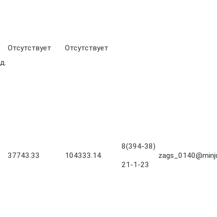
Отсутствует
Отсутствует
д.
8(394-38)
37743.33
104333.14
zags_0140@minjus
21-1-23