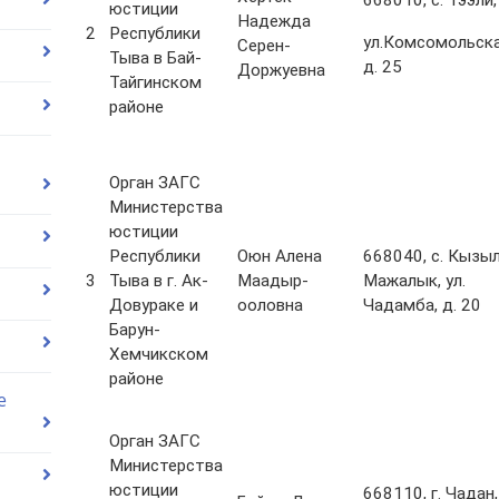
668010, с. Тээли,
юстиции
Надежда
2
Республики
ул.Комсомольска
Серен-
Тыва в Бай-
д. 25
Доржуевна
Тайгинском
районе
Орган ЗАГС
Министерства
юстиции
Республики
Оюн Алена
668040, с. Кызы
3
Тыва в г. Ак-
Маадыр-
Мажалык, ул.
Довураке и
ооловна
Чадамба, д. 20
Барун-
Хемчикском
районе
е
Орган ЗАГС
Министерства
юстиции
668110, г. Чадан,