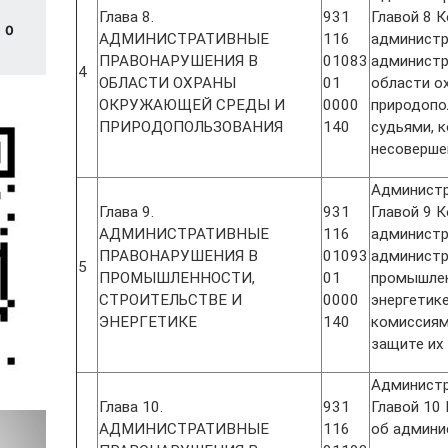
Глава 8.
931
Главой 8 
И
0
АДМИНИСТРАТИВНЫЕ
116
администр
ПРАВОНАРУШЕНИЯ В
01083
администр
4
ОБЛАСТИ ОХРАНЫ
01
области о
ОКРУЖАЮЩЕЙ СРЕДЫ И
0000
природопо
ПРИРОДОПОЛЬЗОВАНИЯ
140
судьями, 
несоверше
Администр
Глава 9.
931
Главой 9 
АДМИНИСТРАТИВНЫЕ
116
администр
ПРАВОНАРУШЕНИЯ В
01093
администр
5
ПРОМЫШЛЕННОСТИ,
01
промышлен
СТРОИТЕЛЬСТВЕ И
0000
энергетик
ЭНЕРГЕТИКЕ
140
комиссиям
защите их
Администр
Глава 10.
931
Главой 10
АДМИНИСТРАТИВНЫЕ
116
об админи