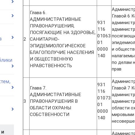
Администр
Глава 6.
Главой 6 
АДМИНИСТРАТИВНЫЕ
931
администр
ПРАВОНАРУШЕНИЯ,
116
администр
ПОСЯГАЮЩИЕ НА ЗДОРОВЬЕ,
01063
посягающи
в
2
САНИТАРНО-
01
эпидемиол
ЭПИДЕМИОЛОГИЧЕСКОЕ
0000
и обществ
БЛАГОПОЛУЧИЕ НАСЕЛЕНИЯ
140
налагаемы
И ОБЩЕСТВЕННУЮ
блики
по делам 
НРАВСТВЕННОСТЬ
прав
тем,
Администр
931
Глава 7.
Главой 7 
116
АДМИНИСТРАТИВНЫЕ
администр
01073
3
ПРАВОНАРУШЕНИЯ В
администр
01
ОБЛАСТИ ОХРАНЫ
области о
0000
СОБСТВЕННОСТИ
мировыми 
140
несоверше
 и
Администр