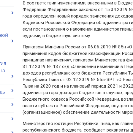
В соответствии изменениями, внесенными в Бюдже
Федерации Федеральным законом от 15.04.2019
года определен новый порядок зачисления доходов
Кодексом Российской Федерации об административ
если постановления о наложении административн
вой
судьями, в бюджетную систему.
Приказом Минфина России от 06.06.2019 № 85н «О
применения кодов бюджетной классификации Росси
принципах назначения», приказом Министерства фи
тия
31.12.2019 № 137 о/д «О внесении изменений в Пе
на
доходов республиканского бюджета Республики Т
Республики Тыва от 02.12.2019 № 555-ЗРТ «О Рес
Тыва на 2020 год и на плановый период 2021 и 2022
щь
администратора доходов бюджетов в случаях, пре
Бюджетного кодекса Российской Федерации, возла
власти субъекта Российской Федерации, осущест
(организационное) обеспечение деятельности миро
Министерство юстиции Республики Тыва, как глав
республиканского бюджета, сообщает реквизиты д