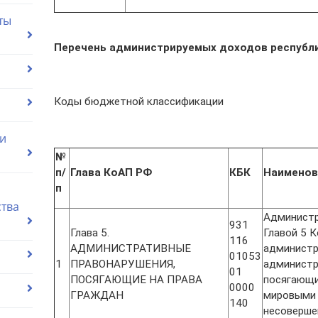
ты
Перечень администрируемых доходов республ
Коды бюджетной классификации
ии
№
п/
Глава КоАП РФ
КБК
Наименов
п
ства
Администр
931
Глава 5.
Главой 5 
116
АДМИНИСТРАТИВНЫЕ
администр
01053
1
ПРАВОНАРУШЕНИЯ,
администр
01
ПОСЯГАЮЩИЕ НА ПРАВА
посягающи
0000
ГРАЖДАН
мировыми 
140
несоверше