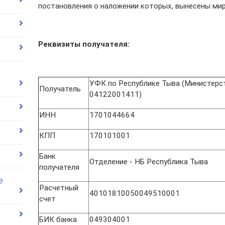
постановления о наложении которых, вынесены ми
Реквизиты получателя:
УФК по Республике Тыва (Министерст
Получатель
04122001411)
ИНН
1701044664
КПП
170101001
Банк
Отделение - НБ Республика Тыва
получателя
е
Расчетный
40101810050049510001
счет
БИК банка
049304001