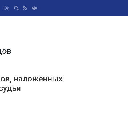
Ok
дов
ов, наложенных
судьи