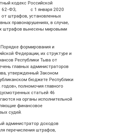
тный кодекс Российской
 № 62-ФЗ, с 1 января 2020
 от штрафов, установленных
ных правонарушениях, в случае,
ых штрафов вынесены мировыми
 Порядке формирования и
йской Федерации, их структуре и
нансов Республики Тыва от
речень главных администраторов
ыва, утвержденный Законом
публиканском бюджете Республики
 годов», полномочия главного
дусмотренных статьей 46
гаются на органы исполнительной
вляющие финансовое
вых судей.
ный администратор доходов
ля перечисления штрафов,