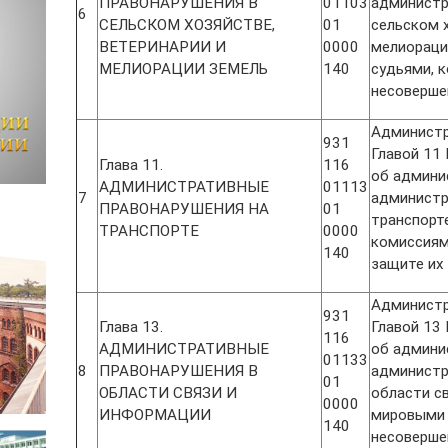
ПРАВОНАРУШЕНИЯ В
01103
администр
6
СЕЛЬСКОМ ХОЗЯЙСТВЕ,
01
сельском х
ВЕТЕРИНАРИИ И
0000
мелиораци
МЕЛИОРАЦИИ ЗЕМЕЛЬ
140
судьями, 
несоверше
Администр
931
Главой 11
Глава 11.
116
об админи
АДМИНИСТРАТИВНЫЕ
01113
7
администр
ПРАВОНАРУШЕНИЯ НА
01
транспорт
ТРАНСПОРТЕ
0000
комиссиям
140
защите их
Администр
931
Глава 13.
Главой 13
116
АДМИНИСТРАТИВНЫЕ
об админи
01133
8
ПРАВОНАРУШЕНИЯ В
администр
01
ОБЛАСТИ СВЯЗИ И
области с
0000
ИНФОРМАЦИИ
мировыми 
140
несоверше