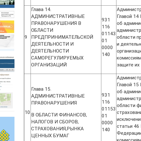
Глава 14.
Администр
АДМИНИСТРАТИВНЫЕ
Главой 14
931
ПРАВОНАРУШЕНИЯ В
об админи
116
ОБЛАСТИ
администр
01143
9
ПРЕДПРИНИМАТЕЛЬСКОЙ
области п
01
ДЕЯТЕЛЬНОСТИ И
и деятель
0000
ДЕЯТЕЛЬНОСТИ
организац
140
САМОРЕГУЛИРУЕМЫХ
комиссиям
ОРГАНИЗАЦИЙ
защите их
Администр
Главой 15
Глава 15.
об админи
931
АДМИНИСТРАТИВНЫЕ
администр
116
ПРАВОНАРУШЕНИЯ
области фи
01153
10
страховани
В ОБЛАСТИ ФИНАНСОВ,
01
исключени
НАЛОГОВ И СБОРОВ,
0000
статьи 46
СТРАХОВАНИЯ,РЫНКА
140
Федерации
ЦЕННЫХ БУМАГ
комиссиям