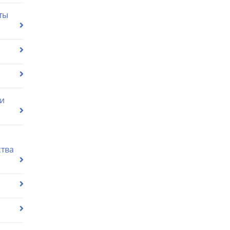
ты
ии
ства