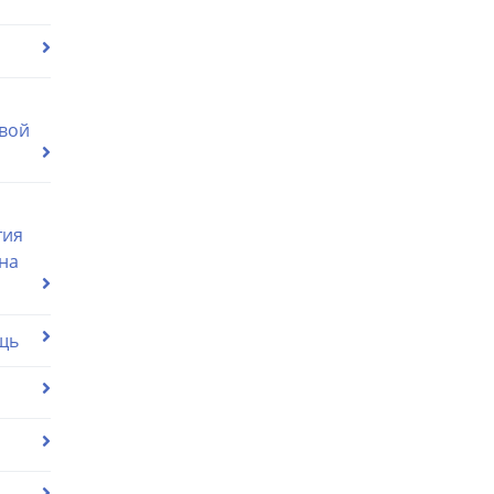
вой
тия
на
щь