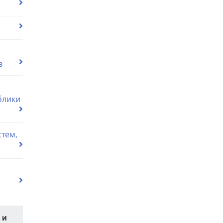
в
блики
тем,
 и