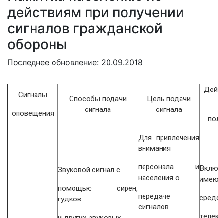
действиям при получении
сигналов гражданской
обороны
Последнее обновление: 20.09.2018
Дей
Сигналы
Способы подачи
Цель подачи
сигнала
сигнала
оповещения
по
Для привлечения
внимания
персонала и
Вк
Звуковой сигнал с
населения о
имею
помощью сирен,
передаче
сред
гудков
сигналов
теле
и других звуковых