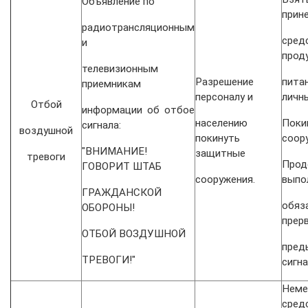
Объявление по
прин
радиотрансляционным
сре
и
прод
телевизионным
Разрешение
пит
приемникам
персоналу и
личн
Отбой
информации об отбое
населению
Пок
сигнала:
воздушной
покинуть
соор
"ВНИМАНИЕ!
защитные
тревоги
Прод
ГОВОРИТ ШТАБ
сооружения.
выпо
ГРАЖДАНСКОЙ
обяз
ОБОРОНЫ!
прер
ОТБОЙ ВОЗДУШНОЙ
пред
ТРЕВОГИ!"
сигн
Нем
сред