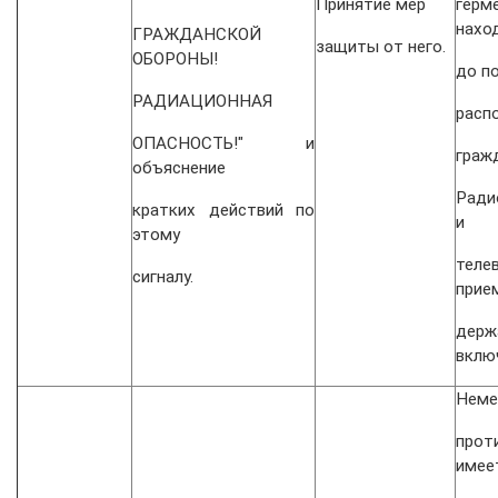
Принятие мер
гер
нахо
ГРАЖДАНСКОЙ
защиты от него.
ОБОРОНЫ!
до п
РАДИАЦИОННАЯ
расп
ОПАСНОСТЬ!" и
граж
объяснение
Ради
кратких действий по
и
этому
теле
сигналу.
прие
держ
вклю
Неме
про
имее