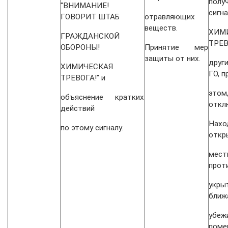
полу
"ВНИМАНИЕ!
сигн
ГОВОРИТ ШТАБ
отравляющих
веществ.
ХИМ
ГРАЖДАНСКОЙ
ТРЕВ
ОБОРОНЫ!
Принятие мер
защиты от них.
друг
ХИМИЧЕСКАЯ
ГО, п
ТРЕВОГА!" и
этом
объяснение кратких
откл
действий
На
по этому сигналу.
откр
мест
прот
ук
ближ
уб
поме