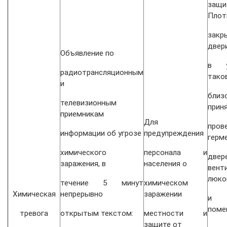
защ
Плот
закр
двер
Объявление по
в у
радиотрансляционным
тако
и
бли
телевизионным
прин
приемникам
Для
пров
информации об угрозе
предупреждения
герм
химического
персонала и
двере
заражения, в
населения о
вент
люко
течение 5 минут
химическом
Химическая
непрерывно
заражении
и о
поме
тревога
открытым текстом:
местности и
защите от