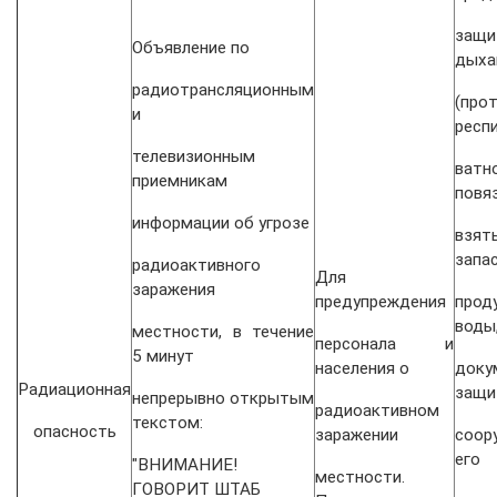
защ
Объявление по
дыха
радиотрансляционным
(про
и
респ
телевизионным
ватн
приемникам
повяз
информации об угрозе
взят
запа
радиоактивного
Для
заражения
предупреждения
прод
воды
местности, в течение
персонала и
5 минут
населения о
доку
Радиационная
защи
непрерывно открытым
радиоактивном
текстом:
опасность
заражении
соор
его
"ВНИМАНИЕ!
местности.
ГОВОРИТ ШТАБ