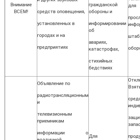
Внимание
гражданской
для
ВСЕМ!
средств оповещения,
обороны и
прос
установленных в
информировании
инфо
об
городах и на
штаб
авариях,
предприятиях
обор
катастрофах,
стихийных
бедствиях
Откл
Объявление по
Взят
радиотрансляционным
сред
и
инди
телевизионным
защи
приемникам
запа
информации о
Для
про
воздушной