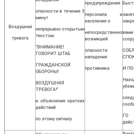
предупреждения
Быст
опасности в течение 5
персонала и
зан
минут
населения о
закр
Воздушная
непрерывно открытым
непосредственно
вам
текстом:
тревога
возникшей
соор
"ВНИМАНИЕ!
опасности
СОБ
ГОВОРИТ ШТАБ
нападения
СПО
ГРАЖДАНСКОЙ
противника
И ПО
ОБОРОНЫ!
На
ВОЗДУШНАЯ
убеж
ТРЕВОГА!"
след
и объяснение кратких
сооб
действий
ГО 
по этому сигналу
дейс
Взя