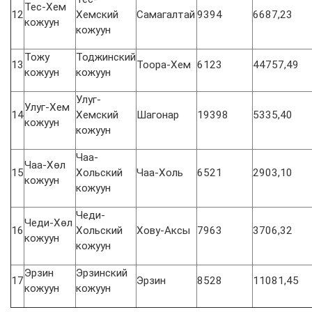
Тес-Хем
12
Хемский
Самагалтай
9394
6687,23
кожуун
кожуун
Тожу
Тоджинский
13
Тоора-Хем
6123
44757,49
кожуун
кожуун
Улуг-
Улуг-Хем
14
Хемский
Шагонар
19398
5335,40
кожуун
кожуун
Чаа-
Чаа-Хөл
15
Хольский
Чаа-Холь
6521
2903,10
кожуун
кожуун
Чеди-
Чеди-Хөл
16
Хольский
Хову-Аксы
7963
3706,32
кожуун
кожуун
Эрзин
Эрзинский
17
Эрзин
8528
11081,45
кожуун
кожуун