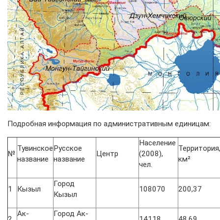
Подробная информация по административным единицам:
Население
Тувинское
Русское
Территория
№
Центр
(2008),
название
название
км²
чел.
Город
1
Кызыл
108070
200,37
Кызыл
Ак-
Город Ак-
2
14118
48,69