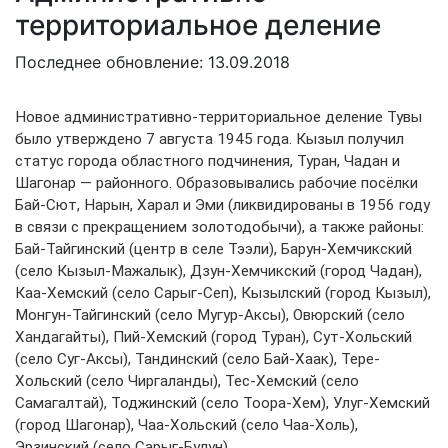
территориальное деление
Последнее обновление: 13.09.2018
Новое административно-территориальное деление Тувы
было утверждено 7 августа 1945 года. Кызыл получил
статус города областного подчинения, Туран, Чадан и
Шагонар — районного. Образовывались рабочие посёлки
Бай-Сют, Нарын, Харал и Эми (ликвидированы в 1956 году
в связи с прекращением золотодобычи), а также районы:
Бай-Тайгинский (центр в селе Тээли), Барун-Хемчикский
(село Кызыл-Мажалык), Дзун-Хемчикский (город Чадан),
Каа-Хемский (село Сарыг-Сеп), Кызылский (город Кызыл),
Монгун-Тайгинский (село Мугур-Аксы), Овюрский (село
Хандагайты), Пий-Хемский (город Туран), Сут-Хольский
(село Суг-Аксы), Тандинский (село Бай-Хаак), Тере-
Хольский (село Чиргаланды), Тес-Хемский (село
Самагалтай), Тоджинский (село Тоора-Хем), Улуг-Хемский
(город Шагонар), Чаа-Хольский (село Чаа-Холь),
Эрзинский (село Сарыг-Булун).