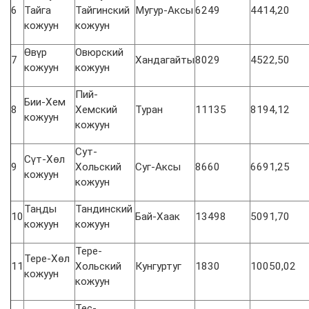
6
Тайга
Тайгинский
Мугур-Аксы
6249
4414,20
кожуун
кожуун
Өвүр
Овюрский
7
Хандагайты
8029
4522,50
кожуун
кожуун
Пий-
Бии-Хем
8
Хемский
Туран
11135
8194,12
кожуун
кожуун
Сут-
Сүт-Хөл
9
Хольский
Суг-Аксы
8660
6691,25
кожуун
кожуун
Таңды
Тандинский
10
Бай-Хаак
13498
5091,70
кожуун
кожуун
Тере-
Тере-Хөл
11
Хольский
Кунгуртуг
1830
10050,02
кожуун
кожуун
Тес-