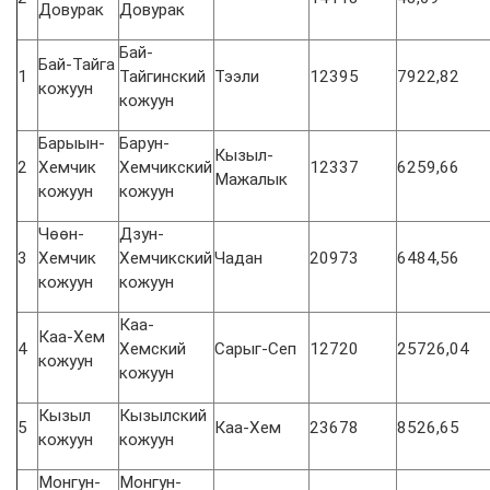
Довурак
Довурак
Бай-
Бай-Тайга
1
Тайгинский
Тээли
12395
7922,82
кожуун
кожуун
Барыын-
Барун-
Кызыл-
2
Хемчик
Хемчикский
12337
6259,66
Мажалык
кожуун
кожуун
Чөөн-
Дзун-
3
Хемчик
Хемчикский
Чадан
20973
6484,56
кожуун
кожуун
Каа-
Каа-Хем
4
Хемский
Сарыг-Сеп
12720
25726,04
кожуун
кожуун
Кызыл
Кызылский
5
Каа-Хем
23678
8526,65
кожуун
кожуун
Монгун-
Монгун-