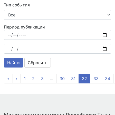
Тип события
Период публикации
Сбросить
«
‹
1
2
3
...
30
31
32
33
34
Министерство юстиции Республики Тыва