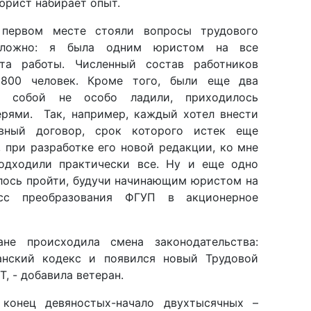
 сложно: я была одним юристом на все
та работы. Численный состав работников
 800 человек. Кроме того, были еще два
у собой не особо ладили, приходилось
ерями. Так, например, каждый хотел внести
ивный договор, срок которого истек еще
, при разработке его новой редакции, ко мне
одходили практически все. Ну и еще одно
лось пройти, будучи начинающим юристом на
сс преобразования ФГУП в акционерное
не происходила смена законодательства:
анский кодекс и появился новый Трудовой
Т, - добавила ветеран.
конец девяностых-начало двухтысячных –
 периодом в ее жизни. Это развод с мужем,
ей-подростков, попытки трудоустройства в