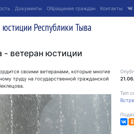
ость
Документы
Обращение граждан
Контакты
 юстиции Республики Тыва
 - ветеран юстиции
ордится своими ветеранами, которые многие
Опубл
ному труду на государственной гражданской
21.06
Чеклецова.
Тип с
Встр
Подел