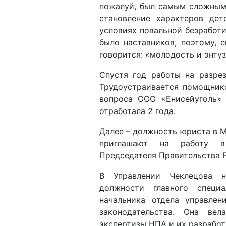
условиях повальной безработи
было наставников, поэтому, 
говорится: «молодость и энтуз
Спустя год работы на разре
Трудоустраивается помощник
вопроса ООО «Енисейуголь» 
отработала 2 года.
Далее – должность юриста в М
приглашают на работу в 
Председателя Правительства 
В Управлении Чеклецова н
должности главного специ
начальника отдела управлен
законодательства. Она ве
экспертизы НПА и их разработ
В последствии ГПУ был преоб