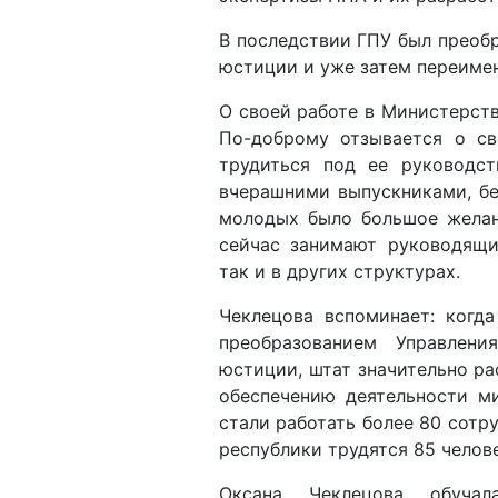
юстиции и уже затем переиме
О своей работе в Министерств
По-доброму отзывается о св
трудиться под ее руководс
вчерашними выпускниками, бе
молодых было большое желан
сейчас занимают руководящи
так и в других структурах.
Чеклецова вспоминает: когд
преобразованием Управлен
юстиции, штат значительно ра
обеспечению деятельности ми
стали работать более 80 сотр
республики трудятся 85 челове
Оксана Чеклецова обуча
федерального законодательст
правилам юридической техни