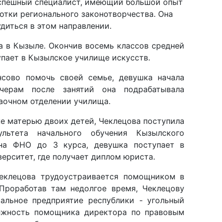
а в Кызыле. Окончив восемь классов средней
пает в Кызылское училище искусств.
нсово помочь своей семье, девушка начала
черам после занятий она подрабатывала
аочном отделении училища.
же матерью двоих детей, Чеклецова поступила
ультета начального обучения Кызылского
 на ФНО до 3 курса, девушка поступает в
ерситет, где получает диплом юриста.
еклецова трудоустраивается помощником в
Проработав там недолгое время, Чеклецову
альное предприятие республики - угольный
олжность помощника директора по правовым
юрист набирает опыт.
 первом месте стояли вопросы трудового