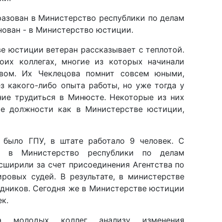
нован - в Министерство юстиции.
е юстиции ветеран рассказывает с теплотой.
оих коллегах, многие из которых начинали
твом. Их Чеклецова помнит совсем юными,
з какого-либо опыта работы, но уже тогда у
ие трудиться в Минюсте. Некоторые из них
е должности как в Министерстве юстиции,
а было ГПУ, в штате работало 9 человек. С
ия в Министерство республики по делам
сширили за счет присоединения Агентства по
ровых судей. В результате, в министерстве
удников. Сегодня же в Министерстве юстиции
к.
ла молодых коллег анализу изменения
ва, разработке нормативных правовых актов,
ки, которыми необходимо руководствоваться