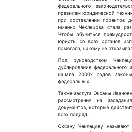
при составлении проектов д
именно Чеклецова стала раз
Чтобы обучиться премудрос
юристы со всех органов исп
помогала, никому не отказывал
Под руководством Чеклецо
дублирования федерального з
начале 2000х годов закон
федеральных.
Также заслуга Оксаны Ивановн
рассмотрения на заседани
документов, которые действит
всех подряд.
Оксану Чеклецову называют
успела поработать при 9 ру
власти. Оксана Ивановна до с
Кольчиков, Адыгбай, Мазуре