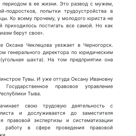
цы. Ко всему прочему, у молодого юриста не
ей приходилось постигать все самой. Но как
иазм берут свое».
зе Оксана Чеклецова уезжает в Черногорск.
ом генерального директора по юридическим
(угольная шахта). На том предприятии она
инстрое Тувы. И уже оттуда Оксану Ивановну
Государственное правовое управление
Республики Тыва.
ачинает свою трудовую деятельность с
алиста и дослуживается до заместителя
ия правовой экспертизы и систематизации
ла работу в сфере проведения правовой
ки.
разован в Министерство республики по делам