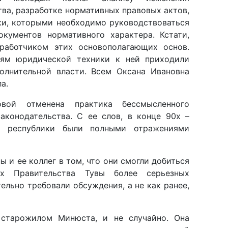
окументов нормативного характера. Кстати,
работчиком этих основополагающих основ.
тям юридической техники к ней приходили
олнительной власти. Всем Оксана Ивановна
а.
вой отменена практика бессмысленного
аконодательства. С ее слов, в конце 90х –
ы республики были полными отражениями
ы и ее коллег в том, что они смогли добиться
ях Правительства Тувы более серьезных
ельно требовали обсуждения, а не как ранее,
 старожилом Минюста, и не случайно. Она
ководителях этого органа исполнительной
их пор их всех хорошо помнит: Язев, Фитин,
вский, Плахов, Монгуш, Абрамова и Оюн. Со