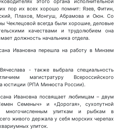
ны Чеклецовой всегда были хорошие, деловые
тельскими качествами и трудолюбием она
имает должность начальника отдела.
сана Ивановна перешла на работу в Минзем
Вячеслава - также выбрала специальность
ичием магистратуру Всероссийского
та юстиции (РПА Минюста России).
ксана Ивановна посвящает любимцам – двум
Семен Семеныч» и «Дорогая», сухопутной
ке, многочисленным улиткам и рыбкам в
сего живого держала у себя морских черепах
аквариумных улиток.
еране юстиции, свою корректировку в текст
ы, потребовав внести себя в число любимцев,
 на протяжении 13 лет они вместе, живут