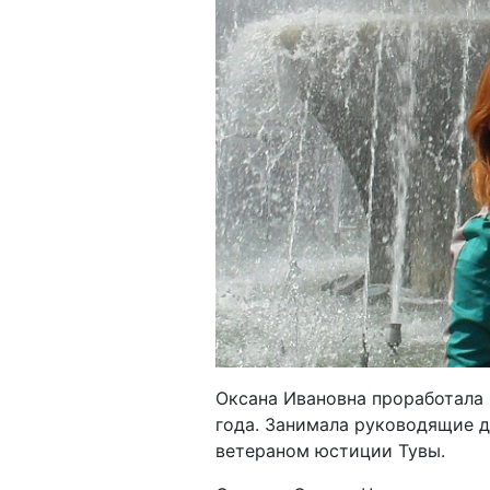
Previous
Оксана Ивановна проработала 
года. Занимала руководящие д
ветераном юстиции Тувы.
Сегодня Оксана Чеклецова – 
работы юриста в сфере разраб
полна сил, готова и дальше тр