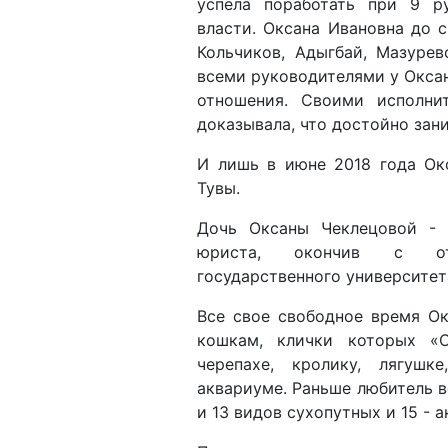
всеми руководителями у Окса
отношения. Своими исполни
доказывала, что достойно зан
И лишь в июне 2018 года Ок
Тувы.
Дочь Оксаны Чеклецовой - 
юриста, окончив с отл
государственного университе
Все свое свободное время О
кошкам, клички которых «
черепахе, кролику, лягуш
аквариуме. Раньше любитель в
и 13 видов сухопутных и 15 - 
При подготовке очерка о вет
внес и супруг Оксаны Ивановн
и это справедливо. Вот уже