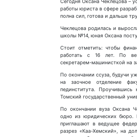
Чеклецова родилась и выросл
школы №14, юная Оксана посту
Стоит отметить: чтобы фина
работать с 16 лет. По ве
секретарем-машинисткой на з
По окончании ссуза, будучи у
на заочное отделение фак
пединститута. Проучившись
Томский государственный унив
По окончании вуза Оксана Ч
одно из юридических бюро. 
приглашают в ведущее федер
разрез «Каа-Хемский», на д
вопросам. Здесь начинающий 
Чеклецова вспоминает: «На