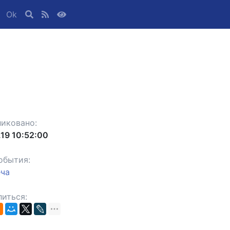
Ok
иковано:
.19 10:52:00
обытия:
еча
иться: