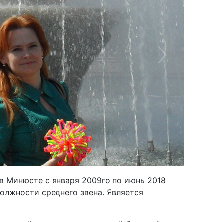
Next
в Минюсте с января 2009го по июнь 2018
олжности среднего звена. Является
успешный специалист, имеющий большой опыт
отки регионального законотворчества. Она
удиться в этом направлении.