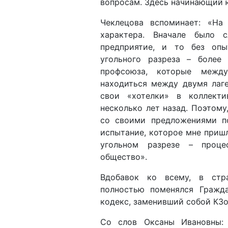
характера. Вначале было
предприятие, и то без опы
угольного разреза – более
профсоюза, которые межд
находиться между двумя лаг
свои «хотелки» в коллект
несколько лет назад. Поэтому
со своими предложениями п
испытание, которое мне приш
угольном разрезе – проце
общество».
Вдобавок ко всему, в стра
полностью поменялся Гражд
кодекс, заменивший собой КЗо
Со слов Оксаны Ивановны: 
пожалуй, был самым сложным
становление характеров дет