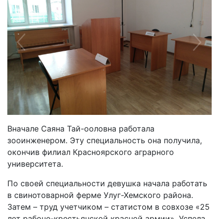
Previous
Next
Вначале Саяна Тай-ооловна работала
зооинженером. Эту специальность она получила,
окончив филиал Красноярского аграрного
университета.
По своей специальности девушка начала работать
в свинотоварной ферме Улуг-Хемского района.
Затем – труд учетчиком – статистом в совхозе «25
лет рабоче-крестьянской красной армии». Успела