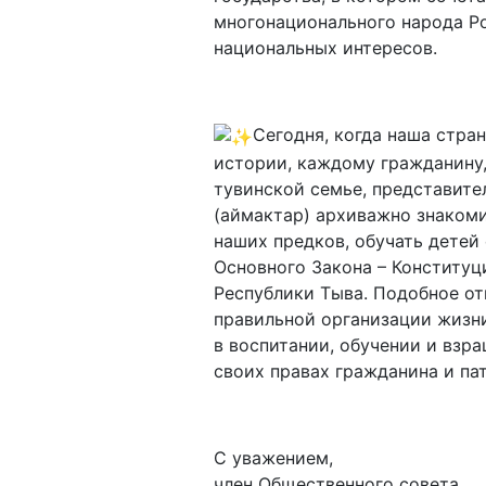
многонационального народа Р
национальных интересов.
Сегодня, когда наша стра
истории, каждому гражданину
тувинской семье, представите
(аймактар) архиважно знаком
наших предков, обучать дете
Основного Закона – Конституц
Республики Тыва. Подобное о
правильной организации жизни
в воспитании, обучении и взр
своих правах гражданина и па
С уважением,
член Общественного совета