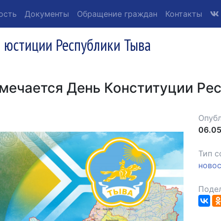
ость
Документы
Обращение граждан
Контакты
 юстиции Республики Тыва
тмечается День Конституции Ре
Опубл
06.05
Тип с
ново
Подел