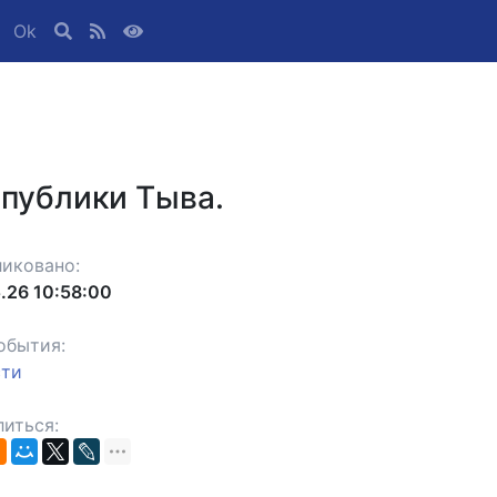
Ok
спублики Тыва.
иковано:
.26 10:58:00
обытия:
сти
иться: