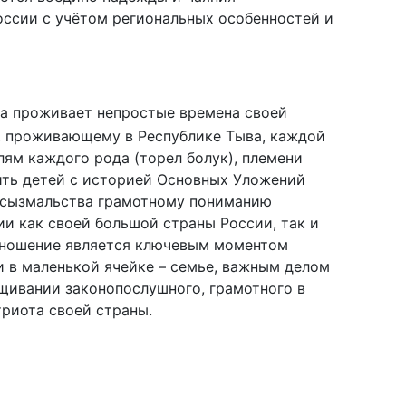
оссии с учётом региональных особенностей и
на проживает непростые времена своей
, проживающему в Республике Тыва, каждой
лям каждого рода (торел болук), племени
ить детей с историей Основных Уложений
й сызмальства грамотному пониманию
ии как своей большой страны России, так и
тношение является ключевым моментом
 в маленькой ячейке – семье, важным делом
ащивании законопослушного, грамотного в
триота своей страны.