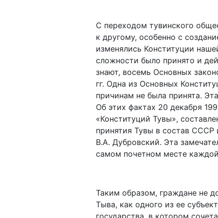
С переходом тувинского общес
к другому, особенно с создани
изменялись Конституции нашей
сложности было принято и дей
знают, восемь Основных законов 
гг. Одна из Основных Конститу
причинам не была принята. Эта
Об этих фактах 20 декабря 199
«Конституций Тувы», составле
принятия Тувы в состав СССР и
В.А. Дубровский. Эта замечате
самом почетном месте каждой
Таким образом, граждане не д
Тыва, как одного из ее субъе
государства, в котором сочет