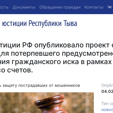
ость
Документы
Обращение граждан
Контакты
 юстиции Республики Тыва
тиции РФ опубликовало проект
для потерпевшего предусмотрен
ия гражданского иска в рамках
о счетов.
ь защиту пострадавших от мошенников
Опубл
04.02
Тип с
ново