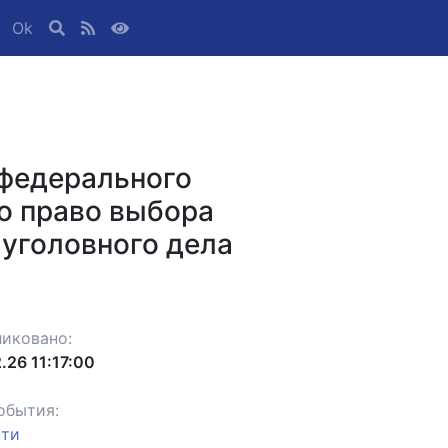
Ok
 федерального
о право выбора
 уголовного дела
иковано:
.26 11:17:00
обытия:
сти