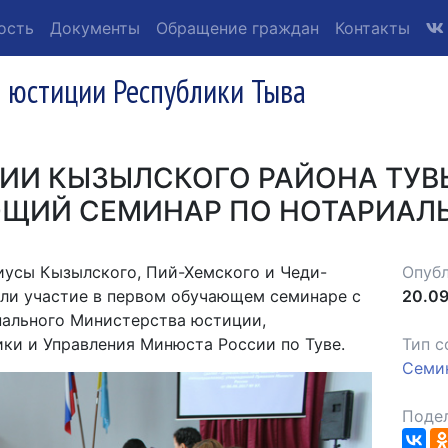
ость
Документы
Обращение граждан
Контакты
 юстиции Республики Тыва
ИИ КЫЗЫЛСКОГО РАЙОНА ТУВ
ЩИЙ СЕМИНАР ПО НОТАРИАЛ
иусы Кызылского, Пий-Хемского и Чеди-
Опубл
яли участие в первом обучающем семинаре с
20.09
нального Министерства юстиции,
ки и Управления Минюста России по Туве.
Тип с
Семи
Подел