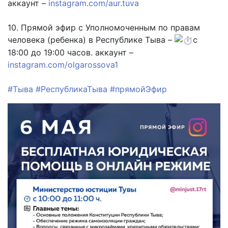
аккаунт –
instagram.com/aur.tuva
10. Прямой эфир с Уполномоченным по правам
человека (ребенка) в Республике Тыва –
с
18:00 до 19:00 часов. аккаунт –
instagram.com/olgarossova1
#Тыва
#РеспубликаТыва
#прямойЭфир